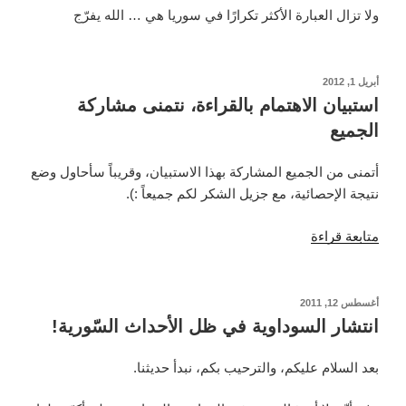
ولا تزال العبارة الأكثر تكرارًا في سوريا هي … الله يفرّج
نُشر
أبريل 1, 2012
في
استبيان الاهتمام بالقراءة، نتمنى مشاركة
الجميع
أتمنى من الجميع المشاركة بهذا الاستبيان، وقريباً سأحاول وضع
نتيجة الإحصائية، مع جزيل الشكر لكم جميعاً :).
“استبيان
متابعة قراءة
الاهتمام
بالقراءة،
نتمنى
نُشر
أغسطس 12, 2011
في
مشاركة
انتشار السوداوية في ظل الأحداث السّورية!
الجميع”
بعد السلام عليكم، والترحيب بكم، نبدأ حديثنا.