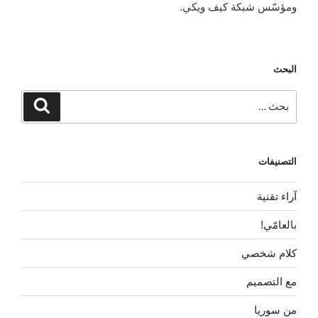
ومؤسّس شبكة كيف ويكي.
البحث
البحث
بحث
عن:
التصنيفات
آراء تقنية
بالعامّي!
كلام شخصي
مع التصميم
من سوريا