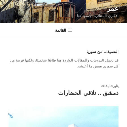
لتجاوز
عمر
لى
أفكاري المتناثرة أجمعها هنا
لمحتوى
القائمة
التصنيف:
من سوريا
قد تحمل التدوينات والمقالات الواردة هنا طابعًا شخصيًا، ولكنها قريبة من
كل سوري يعيش ما أعيشه.
نُشر
يناير 18, 2014
في
دمشق .. تلاقي الحضارات