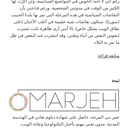
رغم أنّي لا أحبذ الخوض في المواضيع السياسية، ولن أكرّث لها
الكثير من الوقت في مدونتي الشخصية، ورغم قناعتي بأن
النقاشات السياسية في هذه المرحلة التي تمر بها بلدنا الحبيب
(سوريا)، ستكون نقاشات شبه عقيمة في أغلب الأحيان (على
نطاق الويب بشكل خاص)، إلا أنني أرى ظاهرة باتت تتسرب
لنفوس البعض من أبناء وطني، وقد انتشرت عند البعض في ظل
ما تمر به البلاد.
“انتشار
متابعة قراءة
السوداوية
في
ظل
لمحة
الأحداث
السّورية!”
عمر بني المرجة، حاصل على شهادة دبلوم تقاني في الهندسة
المدنية. مدون تقني مهتم بأخبار التكنولوجيا وتقانة الويب،