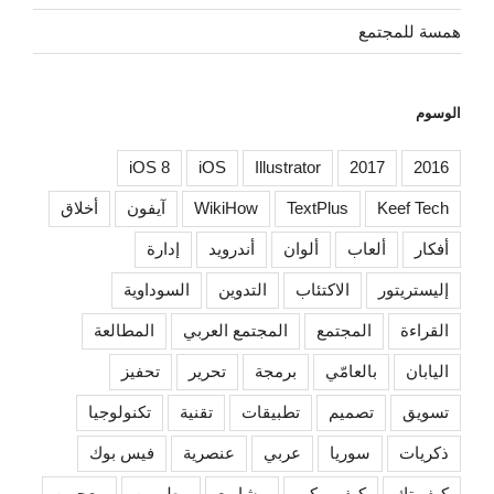
همسة للمجتمع
الوسوم
iOS 8
iOS
Illustrator
2017
2016
Keef Tech
TextPlus
WikiHow
آيفون
أخلاق
أفكار
ألعاب
ألوان
أندرويد
إدارة
إليستريتور
الاكتئاب
التدوين
السوداوية
القراءة
المجتمع
المجتمع العربي
المطالعة
اليابان
بالعامّي
برمجة
تحرير
تحفيز
تسويق
تصميم
تطبيقات
تقنية
تكنولوجيا
ذكريات
سوريا
عربي
عنصرية
فيس بوك
كيف تك
كيف ويكي
مشاريع
مطورين
معجبين