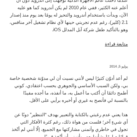
عندما دخلت عالم الأجهزة الذكية توجّهت إلى أندرويد دون أن
أعلم عنه الكثير، ففي عام 2010 لم يكن أندرويد كما هو عليه
الآن، وبدأت باستخدام أندرويد والتحيز له يومًا بعد يوم منذ إصدار
2.1 (كلير)، رغم عدم تجربتي حينها لأي نظام تشغيل آخر منافس،
وهو بالتأكيد طفل شركة آبل المدلل iOS.
“قصة
متابعة قراءة
أندرويدي
قرر
الانتقال
نُشر
يوليو 5, 2014
في
إلى
لم أعد أدوّن كثيرًا ليس لأنني نسيت أن لي مدوّنة شخصية خاصة
آيفون
بي، ولكن السبب الأساسي والجوهري بحسب اعتقادي، كوني
وبدأ
أطمح دائمًا أن أكتب ما أعمل به، ما أنفذه، ما أجده مفيدًا
يشعر
بالنسبة لي فأنصح به غيري أو أخبره برأيي على الأقل.
بالندم!”
هذا يعني عدم رغبتي بالكتابة والتعبير بهدف “التنظير” دونًا عن
أي شيءٍ آخر؛ فلست من هواة ذلك، رغم كثرة الأفكار التي
تجول في خاطري وأتمنى مشاركتها مع الجميع، إلّا أنني لم أتّخذ
قرارًا صارمًا بشأنها بعد.. وأتمنى أن أتّخذ قريبًا.