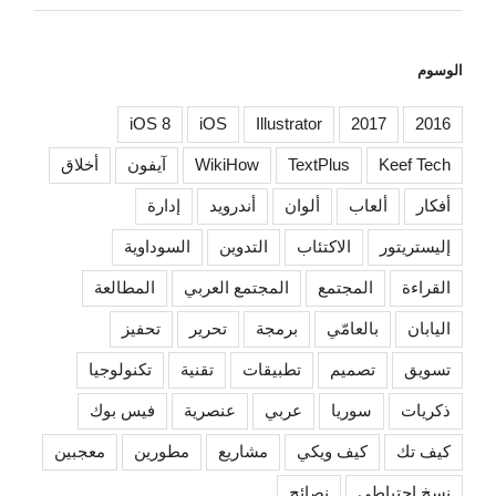
الوسوم
iOS 8
iOS
Illustrator
2017
2016
Keef Tech
TextPlus
WikiHow
آيفون
أخلاق
أفكار
ألعاب
ألوان
أندرويد
إدارة
إليستريتور
الاكتئاب
التدوين
السوداوية
القراءة
المجتمع
المجتمع العربي
المطالعة
اليابان
بالعامّي
برمجة
تحرير
تحفيز
تسويق
تصميم
تطبيقات
تقنية
تكنولوجيا
ذكريات
سوريا
عربي
عنصرية
فيس بوك
كيف تك
كيف ويكي
مشاريع
مطورين
معجبين
نسخ احتياطي
نصائح