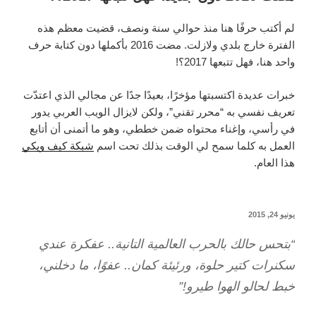
لم أكتب حرفًا هنا منذ حوالي سنة ونصف، قضيت معظم هذه
الفترة خارج بلدي ولازلت. مضت 2016 بأكملها دون كتابة حرف
واحد هنا، فهل تتبعها 2017؟!
خبرات عديدة اكتسبتها مؤخرًا، بعيدًا جدًا عن مجالي الذي اعتدّت
تعريف نفسي به “محرر تقني”، ولكن لايزال الويب العربي يدور
في رأسي، وإغناء محتواه ضمن خططي، وهو ما أتمنى أن أتابع
العمل به كلما سمح لي الوقت بذلك تحت اسم
شبكة كيف ويكي
هذا العام.
نُشر
يونيو 24, 2015
في
“بتحس حالك بالحرب العالمية التانية.. عفكرة عندي
سكنرات كتير حلوة، ورئيئة كمان.. عفوًا، ما دخلني،
خبط لحالو الهوا طيرو!”