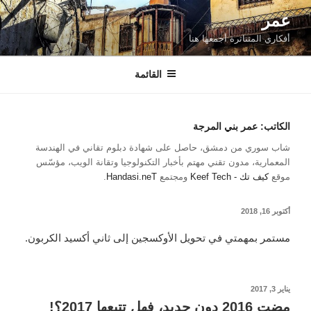
لتجاوز
عمر
لى
أفكاري المتناثرة أجمعها هنا
لمحتوى
القائمة
الكاتب:
عمر بني المرجة
شاب سوري من دمشق، حاصل على شهادة دبلوم تقاني في الهندسة
المعمارية، مدون تقني مهتم بأخبار التكنولوجيا وتقانة الويب، مؤسّس
موقع
كيف تك - Keef Tech
ومجتمع
Handasi.neT
.
نُشر
أكتوبر 16, 2018
في
مستمر بمهمتي في تحويل الأوكسجين إلى ثاني أكسيد الكربون.
نُشر
يناير 3, 2017
في
مضت 2016 دون جديد، فهل تتبعها 2017؟!