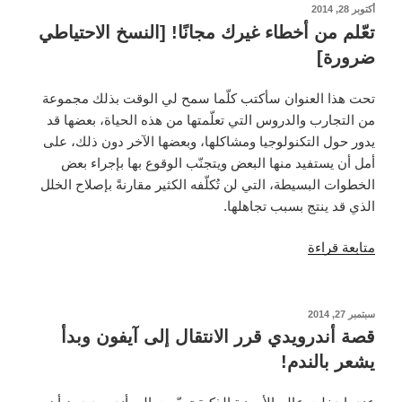
لسمعة
نُشر
أكتوبر 28, 2014
في
بلدك
تعّلم من أخطاء غيرك مجانًا! [النسخ الاحتياطي
بدون
ضرورة]
معلّم!”
تحت هذا العنوان سأكتب كلّما سمح لي الوقت بذلك مجموعة
من التجارب والدروس التي تعلّمتها من هذه الحياة، بعضها قد
يدور حول التكنولوجيا ومشاكلها، وبعضها الآخر دون ذلك، على
أمل أن يستفيد منها البعض ويتجنّب الوقوع بها بإجراء بعض
الخطوات البسيطة، التي لن تُكلّفه الكثير مقارنةً بإصلاح الخلل
الذي قد ينتج بسبب تجاهلها.
“تعّلم
متابعة قراءة
من
أخطاء
غيرك
نُشر
سبتمبر 27, 2014
في
مجانًا!
قصة أندرويدي قرر الانتقال إلى آيفون وبدأ
[النسخ
يشعر بالندم!
الاحتياطي
ضرورة]”