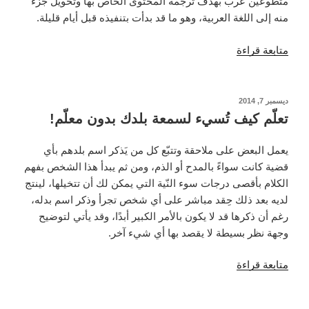
متطوعين عرب بهدف ترجمة المحتوى الخاص بها وتحويل جزء
منه إلى اللغة العربية، وهو ما قد بدأت بتنفيذه قبل أيام قليلة.
“عن
متابعة قراءة
WikiHow
والأفكار
العربية
نُشر
ديسمبر 7, 2014
في
المنافسة
تعلّم كيف تُسيء لسمعة بلدك بدون معلّم!
أتحدّث”
يعمل البعض على ملاحقة وتتبّع كل من يَذكر اسم بلدهم بأي
قضية كانت سواءً بالمدح أو الذم، ومن ثم يبدأ هذا الشخص بفهم
الكلام بأقصى درجات سوء النّية التي يمكن لك أن تتخيلها، لينتج
لديه بعد ذلك حِقد مباشر على أي شخص تجرأ وذكر اسم بدله،
رغم أن ذكرها قد لا يكون بالأمر الكبير أبدًا، وقد يأتي لتوضيح
وجهة نظر بسيطة لا يقصد بها أي شيء آخر.
“تعلّم
متابعة قراءة
كيف
تُسيء