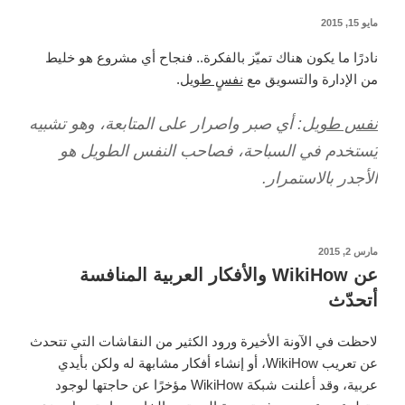
التعامل
نُشر
مايو 15, 2015
في
مع
نادرًا ما يكون هناك تميّز بالفكرة.. فنجاح أي مشروع هو خليط
“إليستريتور”
من الإدارة والتسويق مع
نفسٍ طويل
.
Illustrator”
نفس طويل
: أي صبر واصرار على المتابعة، وهو تشبيه
يُستخدم في السباحة، فصاحب النفس الطويل هو
الأجدر بالاستمرار.
نُشر
مارس 2, 2015
في
عن WikiHow والأفكار العربية المنافسة
أتحدّث
لاحظت في الآونة الأخيرة ورود الكثير من النقاشات التي تتحدث
عن تعريب WikiHow، أو إنشاء أفكار مشابهة له ولكن بأيدي
عربية، وقد أعلنت شبكة WikiHow مؤخرًا عن حاجتها لوجود