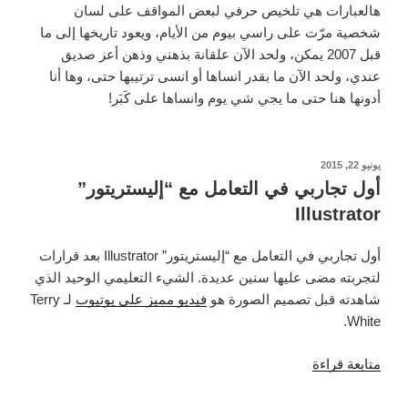
هالعبارات هي تلخيص حرفي لبعض المواقف على لسان
شخصية مرّت على راسي بيوم من الأيام، ويعود تاريخها إلى ما
قبل 2007 يمكن، ولحد الآن علقانة بذهني وذهن أعز صديق
عندي، ولحد الآن ما بقدر انساها أو انسى ترتيبها حتى، وها أنا
أدونها هنا حتى ما يجي شي يوم وانساها على كَبَر!
نُشر
يونيو 22, 2015
في
أول تجاربي في التعامل مع “إليستريتور”
Illustrator
أول تجاربي في التعامل مع “إليستريتور” Illustrator بعد قرارات
لتجربته مضى عليها سنين عديدة. الشيء التعليمي الوحيد الذي
شاهدته قبل تصميم الصورة هو
فيديو مميز على يوتيوب
لـ Terry
White.
“أول
متابعة قراءة
تجاربي
في